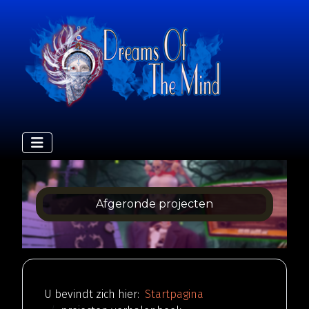
Afgeronde projecten
U bevindt zich hier:
Startpagina